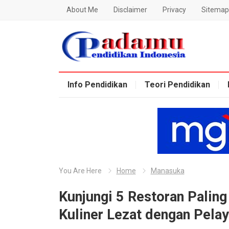
About Me
Disclaimer
Privacy
Sitemap
Blog Padamu
Info Pendidikan
Teori Pendidikan
You Are Here
Home
Manasuka
Kunjungi 5 Restoran Paling
Kuliner Lezat dengan Pela