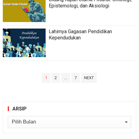
Epistemologi, dan Aksiologi
Lahirnya Gagasan Pendidikan
Kependudukan
Paginasi
1
2
…
7
NEXT
pos
ARSIP
Arsip