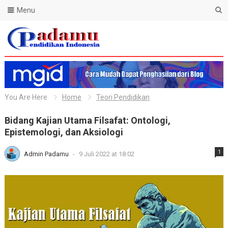
Menu
Blog Padamu
You Are Here
Home
Teori Pendidikan
Bidang Kajian Utama Filsafat: Ontologi,
Epistemologi, dan Aksiologi
1
Admin Padamu
-
9 Juli 2022 at 18:02