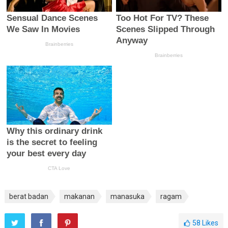
berat badan
makanan
manasuka
ragam
58
Likes