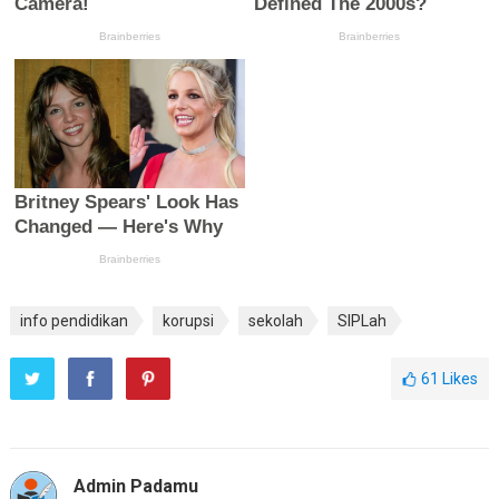
info pendidikan
korupsi
sekolah
SIPLah
61
Likes
Admin Padamu