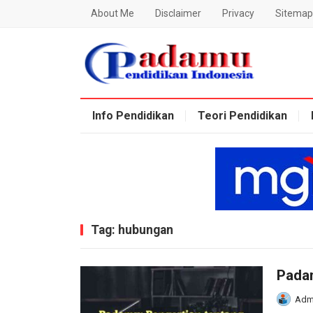
About Me
Disclaimer
Privacy
Sitemap
Blog Padamu
Info Pendidikan
Teori Pendidikan
Tag:
hubungan
Padam
Adm