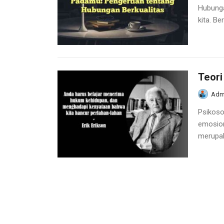
Hubunga
kita. Be
Teori
Adm
Psikoso
emosion
merupak