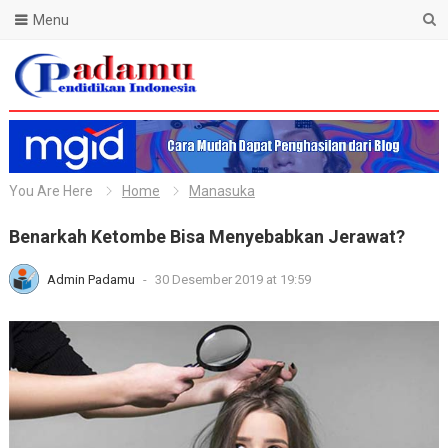
Menu
Blog Padamu
You Are Here
Home
Manasuka
Benarkah Ketombe Bisa Menyebabkan Jerawat?
Admin Padamu
-
30 Desember 2019 at 19:59