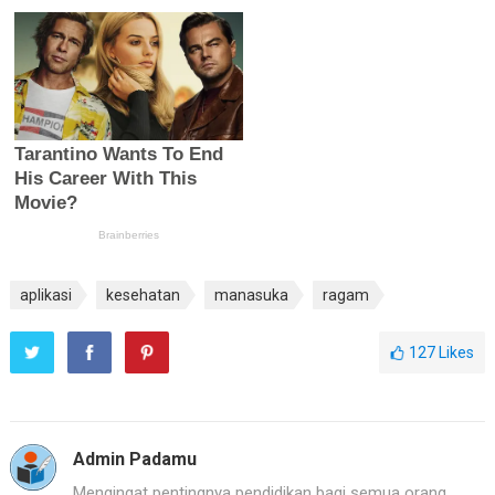
aplikasi
kesehatan
manasuka
ragam
127
Likes
Admin Padamu
Mengingat pentingnya pendidikan bagi semua orang,