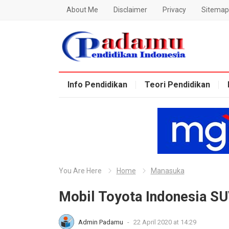
About Me
Disclaimer
Privacy
Sitemap
Blog Padamu
Info Pendidikan
Teori Pendidikan
You Are Here
Home
Manasuka
Mobil Toyota Indonesia SU
Admin Padamu
-
22 April 2020 at 14:29