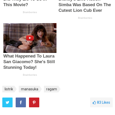
listrik
manasuka
ragam
83
Likes