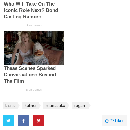
bisnis
kuliner
manasuka
ragam
77
Likes