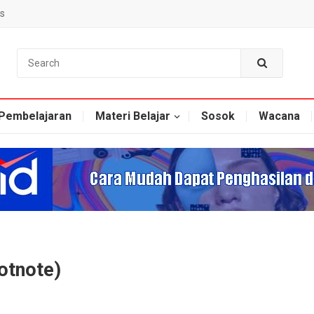
s
Pembelajaran
Materi Belajar
Sosok
Wacana
otnote)