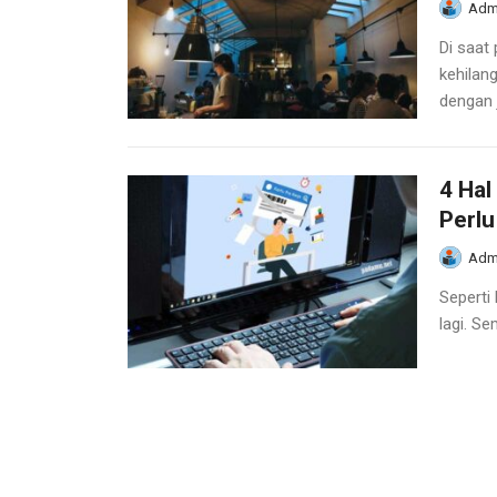
Adm
Di saat
kehilan
dengan j
4 Hal
Perlu
Adm
Seperti
lagi. Se