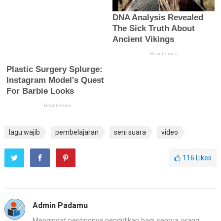
lagu wajib
pembelajaran
seni suara
video
116
Likes
Admin Padamu
Mengingat pentingnya pendidikan bagi semua orang,