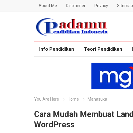
About Me
Disclaimer
Privacy
Sitemap
Blog Padamu
Info Pendidikan
Teori Pendidikan
You Are Here
Home
Manasuka
Cara Mudah Membuat Landi
WordPress