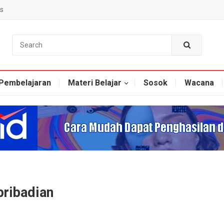
s
Pembelajaran
Materi Belajar
Sosok
Wacana
pribadian