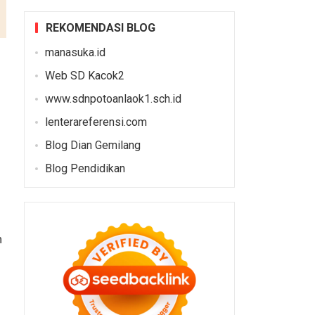
REKOMENDASI BLOG
manasuka.id
Web SD Kacok2
www.sdnpotoanlaok1.sch.id
lenterareferensi.com
Blog Dian Gemilang
Blog Pendidikan
n