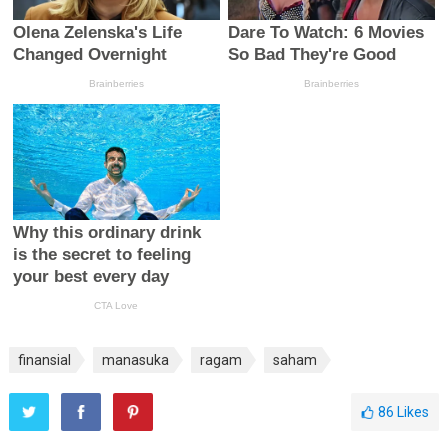
finansial
manasuka
ragam
saham
86
Likes