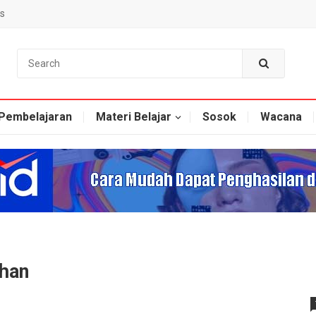
s
Pembelajaran
Materi Belajar
Sosok
Wacana
uhan