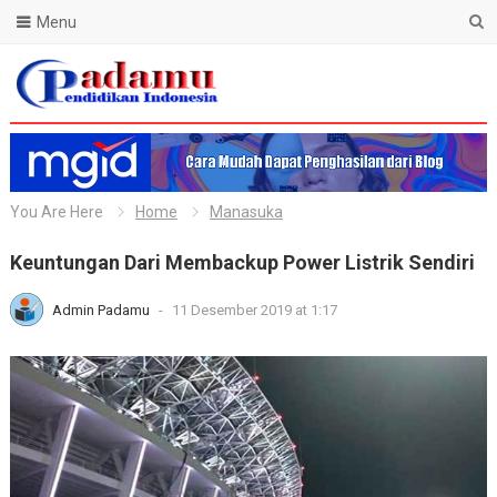
Menu
Blog Padamu
You Are Here
Home
Manasuka
Keuntungan Dari Membackup Power Listrik Sendiri
Admin Padamu
-
11 Desember 2019 at 1:17