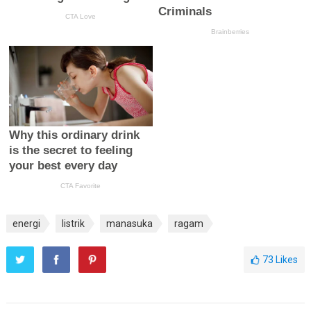
energi
listrik
manasuka
ragam
73
Likes