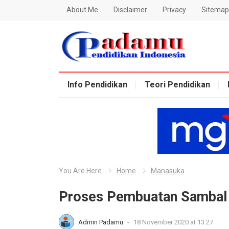
About Me
Disclaimer
Privacy
Sitemap
Blog Padamu
Info Pendidikan
Teori Pendidikan
You Are Here
Home
Manasuka
Proses Pembuatan Sambal 
Admin Padamu
-
18 November 2020 at 13:27