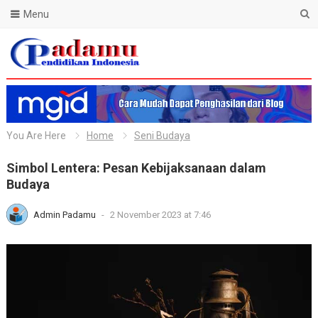
Menu
Blog Padamu
You Are Here
Home
Seni Budaya
Simbol Lentera: Pesan Kebijaksanaan dalam
Budaya
Admin Padamu
-
2 November 2023 at 7:46