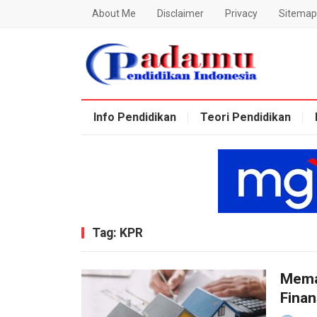
About Me
Disclaimer
Privacy
Sitemap
Blog Padamu
Info Pendidikan
Teori Pendidikan
Tag:
KPR
Mema
Finan