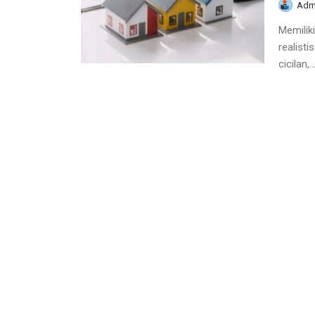
Adm
Memiliki
realist
cicilan,..