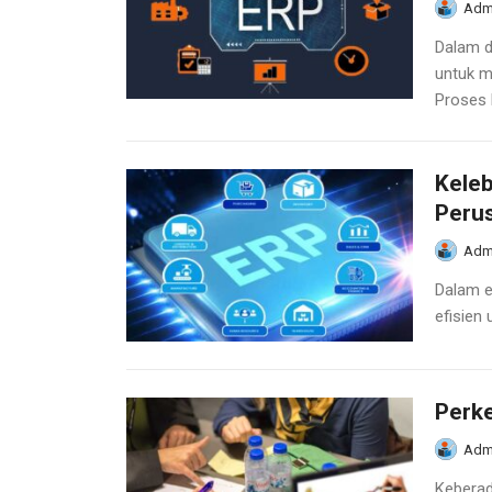
Adm
Dalam d
untuk me
Proses b
Keleb
Peru
Adm
Dalam e
efisien 
Perke
Adm
Keberad