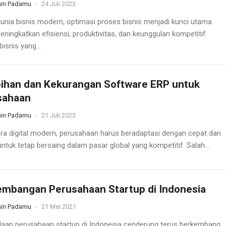
in Padamu
-
24 Juli 2023
unia bisnis modern, optimasi proses bisnis menjadi kunci utama
ningkatkan efisiensi, produktivitas, dan keunggulan kompetitif.
isnis yang...
ihan dan Kekurangan Software ERP untuk
sahaan
in Padamu
-
21 Juli 2023
ra digital modern, perusahaan harus beradaptasi dengan cepat dan
untuk tetap bersaing dalam pasar global yang kompetitif. Salah...
mbangan Perusahaan Startup di Indonesia
in Padamu
-
21 Mei 2021
aan perusahaan startup di Indonesia cenderung terus berkembang,