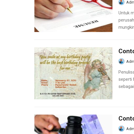
Adm
Untuk m
perusah
mungkin
Conto
Adm
Penulis
seperti
sebagain
Cont
Adm