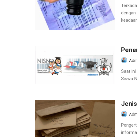
Terkada
dengan 
keadaan
Pener
Adm
Saat in
Siswa N
Jenis
Adm
Pengert
informas