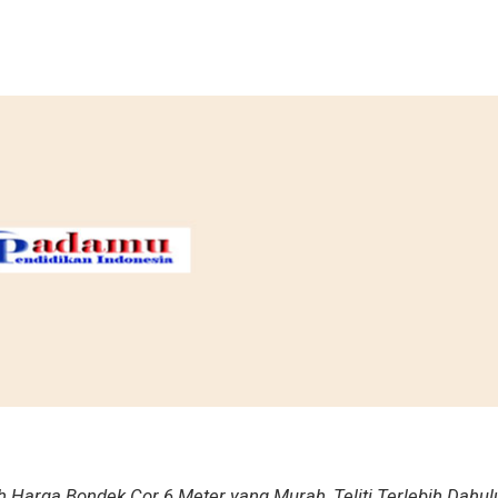
h Harga Bondek Cor 6 Meter yang Murah, Teliti Terlebih Dahul