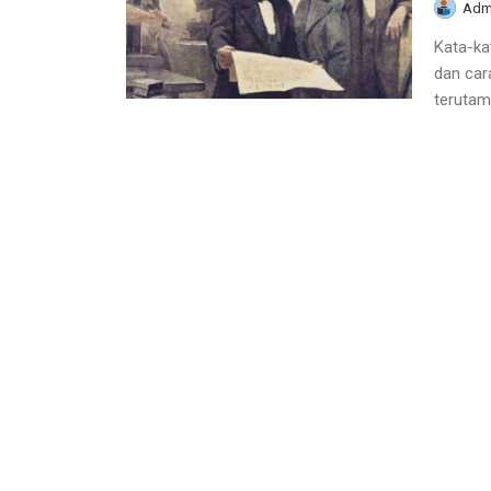
Adm
Kata-ka
dan car
terutama