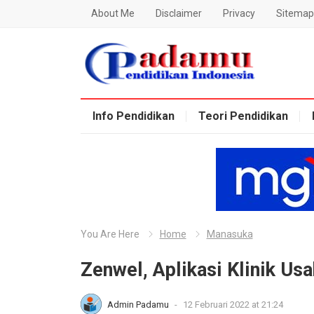
About Me
Disclaimer
Privacy
Sitemap
Blog Padamu
Info Pendidikan
Teori Pendidikan
You Are Here
Home
Manasuka
Zenwel, Aplikasi Klinik Us
Admin Padamu
-
12 Februari 2022 at 21:24