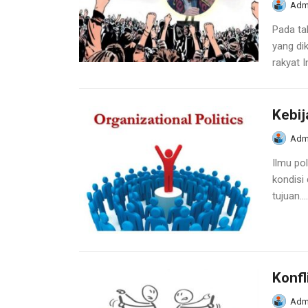
Adm
Pada ta
yang di
rakyat I
Kebij
Adm
Ilmu pol
kondisi
tujuan....
Konfl
Adm