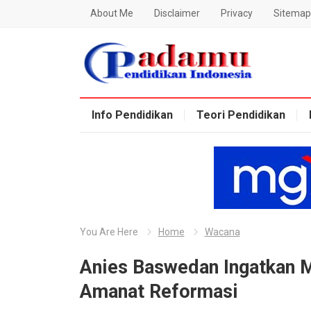
About Me
Disclaimer
Privacy
Sitemap
Blog Padamu
Info Pendidikan
Teori Pendidikan
You Are Here
Home
Wacana
Anies Baswedan Ingatkan M
Amanat Reformasi