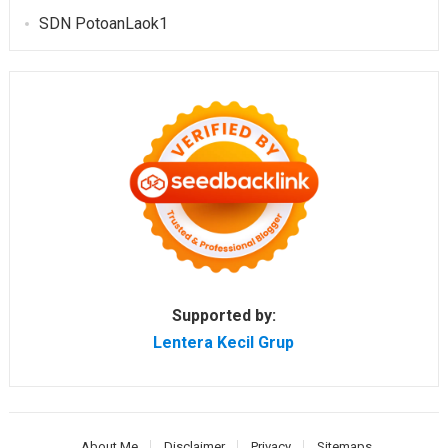
SDN PotoanLaok1
Supported by:
Lentera Kecil Grup
About Me
Disclaimer
Privacy
Sitemaps