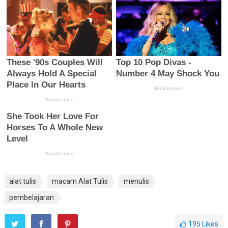
alat tulis
macam Alat Tulis
menulis
pembelajaran
195
Likes