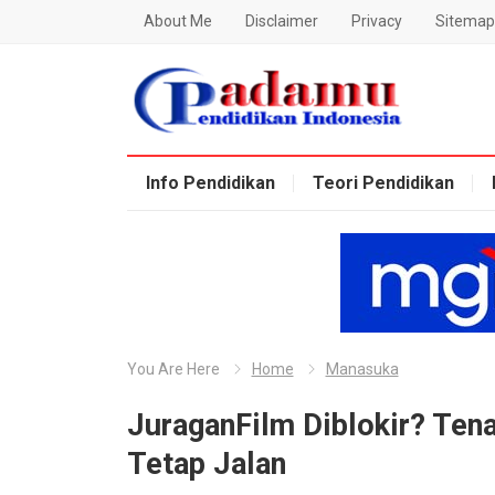
About Me
Disclaimer
Privacy
Sitemap
Blog Padamu
Info Pendidikan
Teori Pendidikan
You Are Here
Home
Manasuka
JuraganFilm Diblokir? Tena
Tetap Jalan