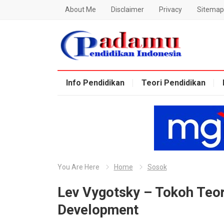
About Me
Disclaimer
Privacy
Sitemap
Blog Padamu
Info Pendidikan
Teori Pendidikan
You Are Here
Home
Sosok
Lev Vygotsky – Tokoh Teor
Development