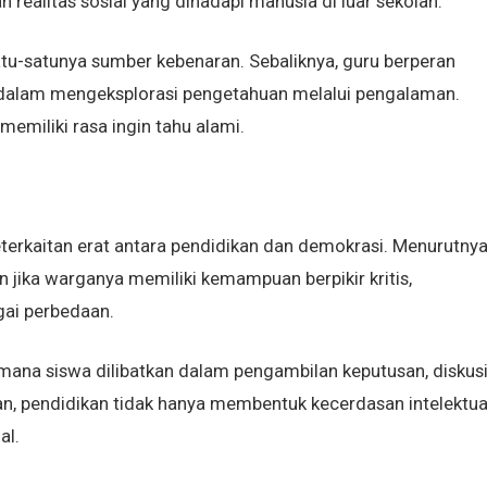
 realitas sosial yang dihadapi manusia di luar sekolah.
u-satunya sumber kebenaran. Sebaliknya, guru berperan
 dalam mengeksplorasi pengetahuan melalui pengalaman.
memiliki rasa ingin tahu alami.
terkaitan erat antara pendidikan dan demokrasi. Menurutnya
jika warganya memiliki kemampuan berpikir kritis,
gai perbedaan.
mana siswa dilibatkan dalam pengambilan keputusan, diskus
n, pendidikan tidak hanya membentuk kecerdasan intelektual
al.