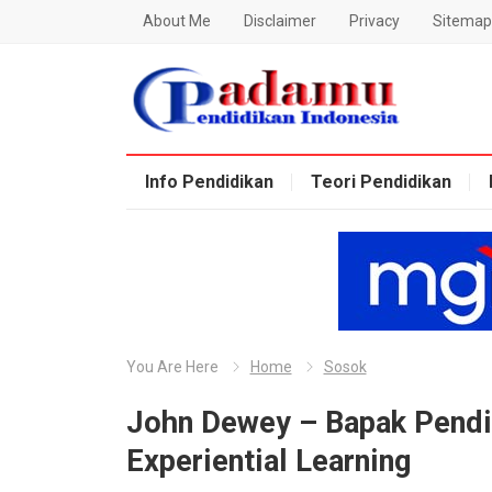
About Me
Disclaimer
Privacy
Sitemap
Blog Padamu
Info Pendidikan
Teori Pendidikan
You Are Here
Home
Sosok
John Dewey – Bapak Pendid
Experiential Learning