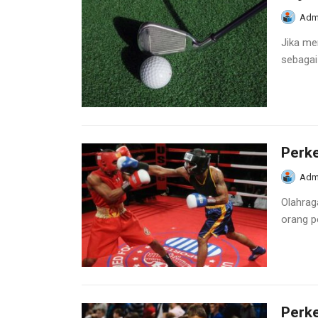
Adm
Jika me
sebagai 
Perke
Adm
Olahraga
orang pe
Perk