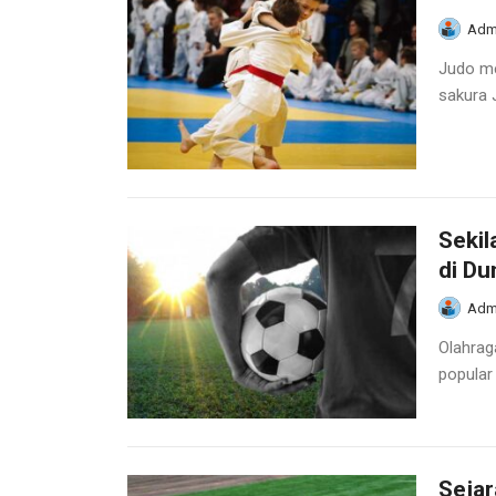
Adm
Judo me
sakura J
Sekil
di Du
Adm
Olahrag
popular 
Sejar