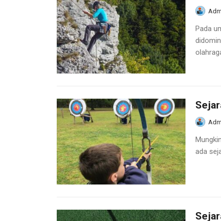
Adm
Pada um
didomin
olahraga
Seja
Adm
Mungkin
ada sej
Sejar