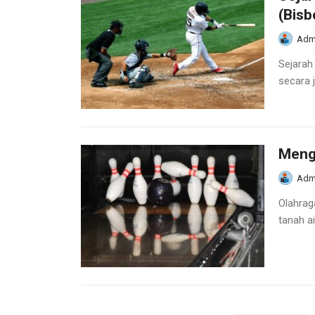
(Bisb
Adm
Sejarah
secara j
Meng
Adm
Olahrag
tanah ai