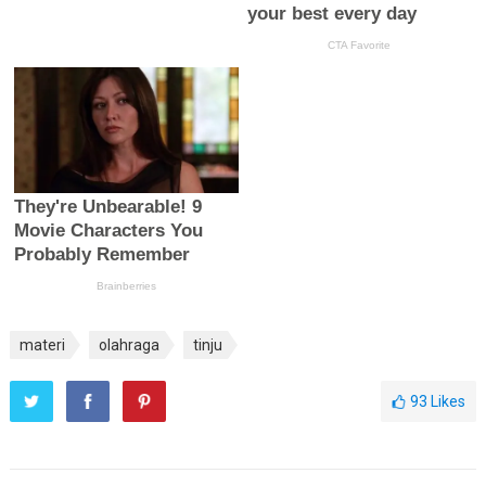
materi
olahraga
tinju
93
Likes