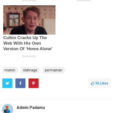
materi
olahraga
permainan
96
Likes
Admin Padamu