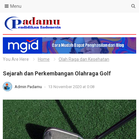
Menu
Blog Padamu
You Are Here
Home
Olah Raga dan Kesehatan
Sejarah dan Perkembangan Olahraga Golf
Admin Padamu
-
13 November 2020 at 0:08