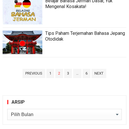
Belajar Bahasa Jerman Dasar, Yuk
Mengenal Kosakata!
Tips Paham Terjemahan Bahasa Jepang
Otodidak
Paginasi
PREVIOUS
1
2
3
…
6
NEXT
pos
ARSIP
Arsip