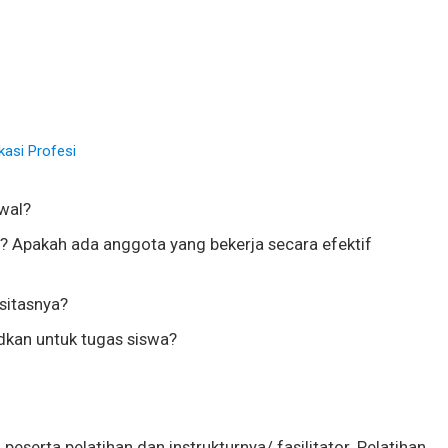
kasi Profesi
wal?
a? Apakah ada anggota yang bekerja secara efektif
sitasnya?
dkan untuk tugas siswa?
 peserta pelatihan dan instrukturnya/ fasilitator. Pelatihan