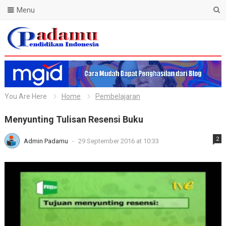
Menu
Blog Padamu
You Are Here
Home
Pembelajaran
Menyunting Tulisan Resensi Buku
2
Admin Padamu
-
29 September 2016 at 10:33