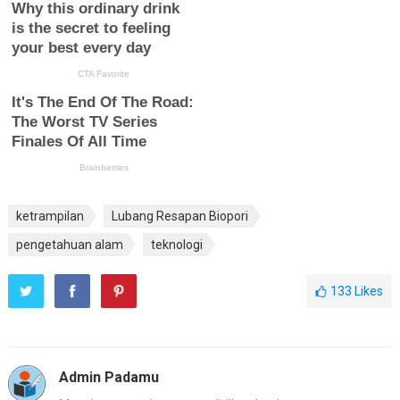
ketrampilan
Lubang Resapan Biopori
pengetahuan alam
teknologi
133
Likes
Admin Padamu