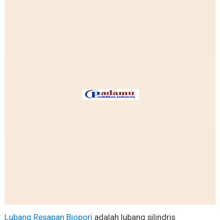
Lubang Resapan Biopori
adalah lubang silindris