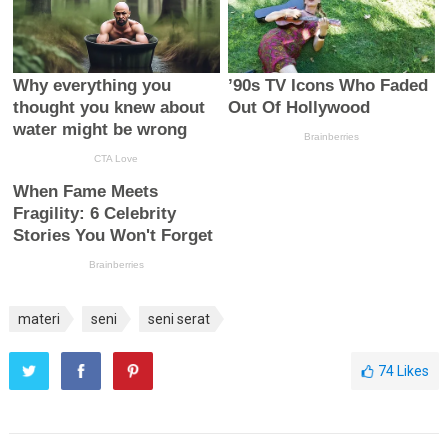
materi
seni
seni serat
74
Likes