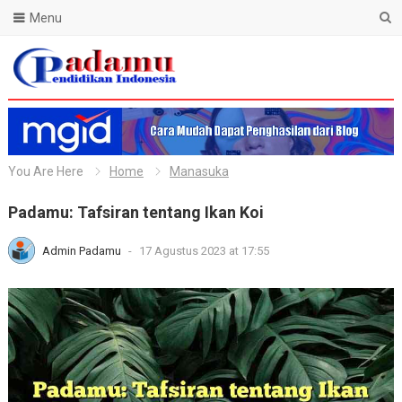
Menu
Blog Padamu
You Are Here
Home
Manasuka
Padamu: Tafsiran tentang Ikan Koi
Admin Padamu
-
17 Agustus 2023 at 17:55