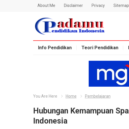
About Me
Disclaimer
Privacy
Sitemap
Blog Padamu
Info Pendidikan
Teori Pendidikan
You Are Here
Home
Pembelajaran
Hubungan Kemampuan Spasi
Indonesia