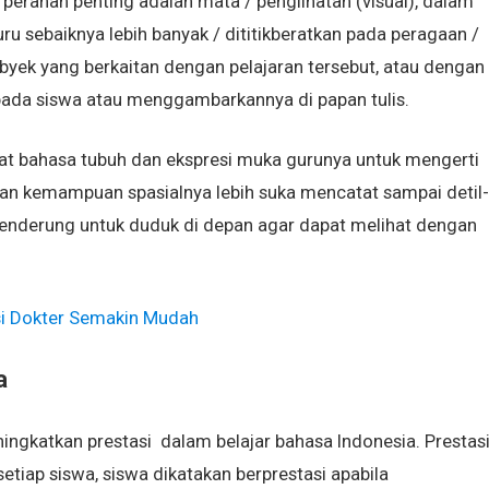
eranan penting adalah mata / penglihatan (visual), dalam
u sebaiknya lebih banyak / dititikberatkan pada peragaan /
ek yang berkaitan dengan pelajaran tersebut, atau dengan
pada siswa atau menggambarkannya di papan tulis.
ihat bahasa tubuh dan ekspresi muka gurunya untuk mengerti
gan kemampuan spasialnya lebih suka mencatat sampai detil-
enderung untuk duduk di depan agar dapat melihat dengan
si Dokter Semakin Mudah
a
ngkatkan prestasi dalam belajar bahasa Indonesia. Prestas
tiap siswa, siswa dikatakan berprestasi apabila