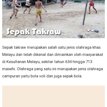
Sepak takraw merupakan salah satu jenis olahraga khas
Melayu dan telah dikenal dan dimainkan oleh masyarakat
di Kesultanan Melayu, sekitar tahun 634 hingga 713
masehi. Olahraga yang satu ini merupakan jenis olahraga
campuran yaitu bola voli dan juga sepak bola.