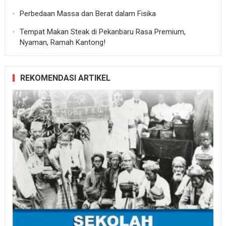
Perbedaan Massa dan Berat dalam Fisika
Tempat Makan Steak di Pekanbaru Rasa Premium,
Nyaman, Ramah Kantong!
REKOMENDASI ARTIKEL