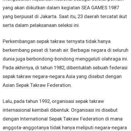
yang akan diikutkan dalam kegiatan SEA GAMES 1987
yang berpusat di Jakarta. Saat itu, 23 daerah tercatat ikut
serta dalam pelaksanaan seleksi ini.
Perkembangan sepak takraw ternyata tidak hanya
berkembang pesat di tanah air. Berbagai negara di seluruh
dunia juga berbondong-bondong menggeluti olahraga ini.
Pada akhirnya, di tahun 1982, dibentuklah sebuah federasi
sepak takraw negara-negara Asia yang disebut dengan
Asian Sepak Takraw Federation.
Lalu, pada tahun 1992, organisasi sepak takraw
internasional kembali dibentuk. Organisasi ini disebut
dengan International Sepak Takraw Federation di mana
anggota-anggotanya tidak hanya meliputi negara-negara