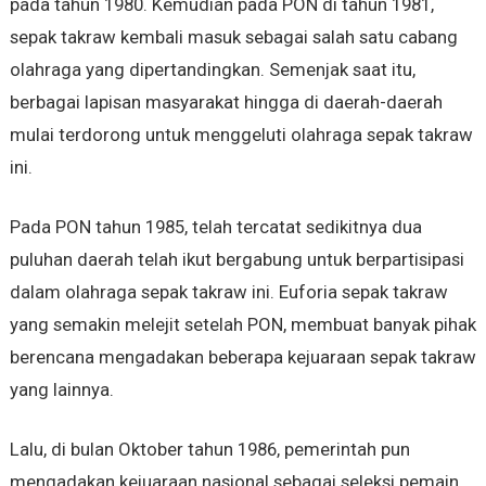
pada tahun 1980. Kemudian pada PON di tahun 1981,
sepak takraw kembali masuk sebagai salah satu cabang
olahraga yang dipertandingkan. Semenjak saat itu,
berbagai lapisan masyarakat hingga di daerah-daerah
mulai terdorong untuk menggeluti olahraga sepak takraw
ini.
Pada PON tahun 1985, telah tercatat sedikitnya dua
puluhan daerah telah ikut bergabung untuk berpartisipasi
dalam olahraga sepak takraw ini. Euforia sepak takraw
yang semakin melejit setelah PON, membuat banyak pihak
berencana mengadakan beberapa kejuaraan sepak takraw
yang lainnya.
Lalu, di bulan Oktober tahun 1986, pemerintah pun
mengadakan kejuaraan nasional sebagai seleksi pemain