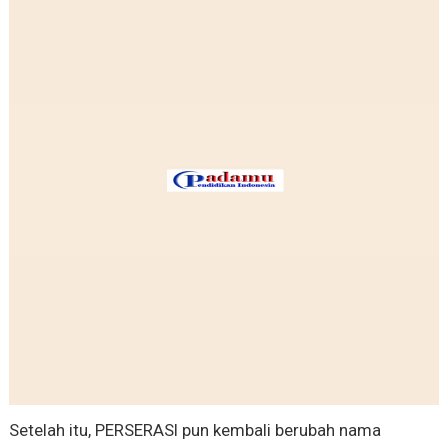
Setelah itu, PERSERASI pun kembali berubah nama