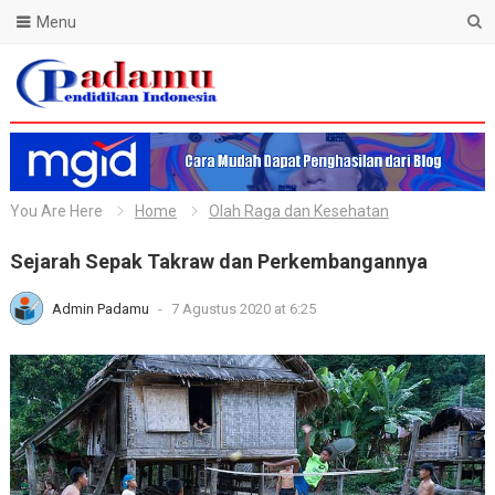
Menu
Blog Padamu
You Are Here
Home
Olah Raga dan Kesehatan
Sejarah Sepak Takraw dan Perkembangannya
Admin Padamu
-
7 Agustus 2020 at 6:25