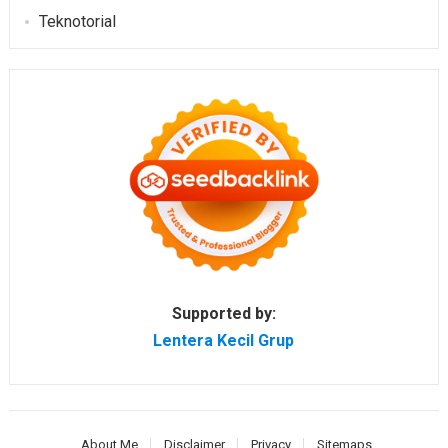
Teknotorial
Supported by:
Lentera Kecil Grup
About Me
Disclaimer
Privacy
Sitemaps