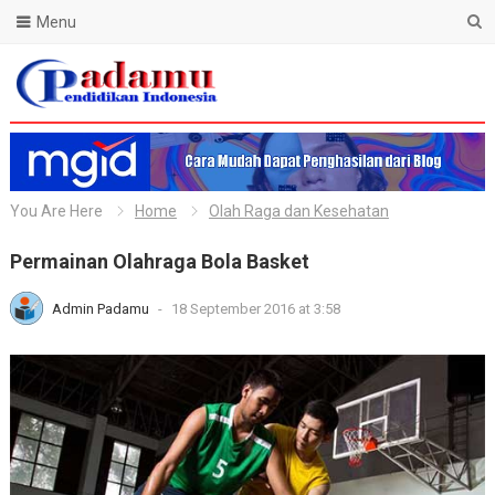
Menu
Blog Padamu
You Are Here
Home
Olah Raga dan Kesehatan
Permainan Olahraga Bola Basket
Admin Padamu
-
18 September 2016 at 3:58