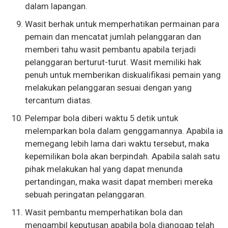
dalam lapangan.
Wasit berhak untuk memperhatikan permainan para
pemain dan mencatat jumlah pelanggaran dan
memberi tahu wasit pembantu apabila terjadi
pelanggaran berturut-turut. Wasit memiliki hak
penuh untuk memberikan diskualifikasi pemain yang
melakukan pelanggaran sesuai dengan yang
tercantum diatas.
Pelempar bola diberi waktu 5 detik untuk
melemparkan bola dalam genggamannya. Apabila ia
memegang lebih lama dari waktu tersebut, maka
kepemilikan bola akan berpindah. Apabila salah satu
pihak melakukan hal yang dapat menunda
pertandingan, maka wasit dapat memberi mereka
sebuah peringatan pelanggaran.
Wasit pembantu memperhatikan bola dan
mengambil keputusan apabila bola dianggap telah