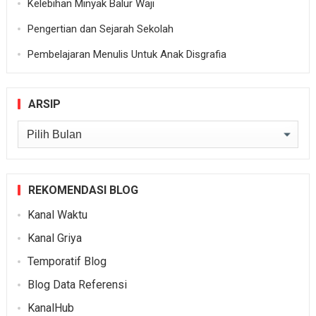
Kelebihan Minyak Balur Waji
Pengertian dan Sejarah Sekolah
Pembelajaran Menulis Untuk Anak Disgrafia
ARSIP
Arsip
REKOMENDASI BLOG
Kanal Waktu
Kanal Griya
Temporatif Blog
Blog Data Referensi
KanalHub