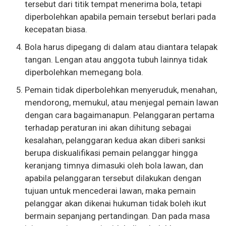
tersebut dari titik tempat menerima bola, tetapi
diperbolehkan apabila pemain tersebut berlari pada
kecepatan biasa.
Bola harus dipegang di dalam atau diantara telapak
tangan. Lengan atau anggota tubuh lainnya tidak
diperbolehkan memegang bola.
Pemain tidak diperbolehkan menyeruduk, menahan,
mendorong, memukul, atau menjegal pemain lawan
dengan cara bagaimanapun. Pelanggaran pertama
terhadap peraturan ini akan dihitung sebagai
kesalahan, pelanggaran kedua akan diberi sanksi
berupa diskualifikasi pemain pelanggar hingga
keranjang timnya dimasuki oleh bola lawan, dan
apabila pelanggaran tersebut dilakukan dengan
tujuan untuk mencederai lawan, maka pemain
pelanggar akan dikenai hukuman tidak boleh ikut
bermain sepanjang pertandingan. Dan pada masa