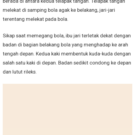
berada di antara kedua telapak tangan. Telapak tangan
melekat di samping bola agak ke belakang, jari-jari
terentang melekat pada bola.
Sikap saat memegang bola, ibu jari terletak dekat dengan
badan di bagian belakang bola yang menghadap ke arah
tengah depan. Kedua kaki membentuk kuda-kuda dengan
salah satu kaki di depan. Badan sedikit condong ke depan
dan lutut rileks.