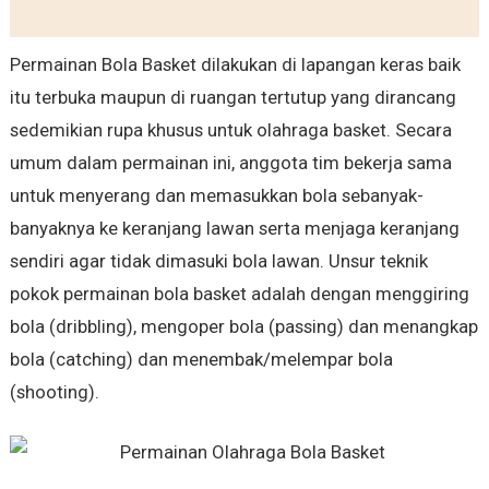
Permainan Bola Basket dilakukan di lapangan keras baik
itu terbuka maupun di ruangan tertutup yang dirancang
sedemikian rupa khusus untuk olahraga basket. Secara
umum dalam permainan ini, anggota tim bekerja sama
untuk menyerang dan memasukkan bola sebanyak-
banyaknya ke keranjang lawan serta menjaga keranjang
sendiri agar tidak dimasuki bola lawan. Unsur teknik
pokok permainan bola basket adalah dengan menggiring
bola (dribbling), mengoper bola (passing) dan menangkap
bola (catching) dan menembak/melempar bola
(shooting).