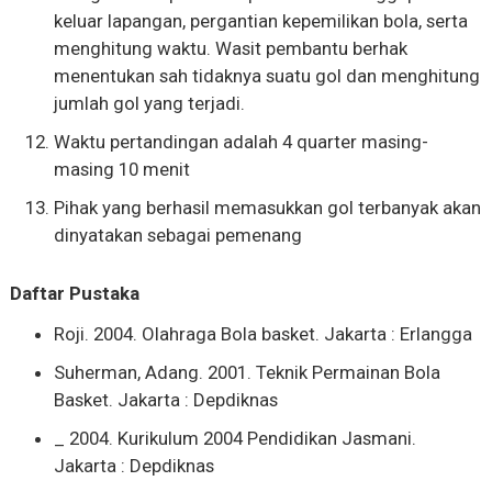
keluar lapangan, pergantian kepemilikan bola, serta
menghitung waktu. Wasit pembantu berhak
menentukan sah tidaknya suatu gol dan menghitung
jumlah gol yang terjadi.
Waktu pertandingan adalah 4 quarter masing-
masing 10 menit
Pihak yang berhasil memasukkan gol terbanyak akan
dinyatakan sebagai pemenang
Daftar Pustaka
Roji. 2004. Olahraga Bola basket. Jakarta : Erlangga
Suherman, Adang. 2001. Teknik Permainan Bola
Basket. Jakarta : Depdiknas
_ 2004. Kurikulum 2004 Pendidikan Jasmani.
Jakarta : Depdiknas