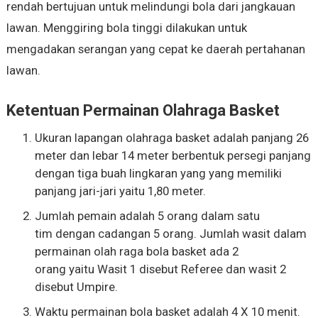
rendah bertujuan untuk melindungi bola dari jangkauan
lawan. Menggiring bola tinggi dilakukan untuk
mengadakan serangan yang cepat ke daerah pertahanan
lawan.
Ketentuan Permainan Olahraga Basket
Ukuran lapangan olahraga basket adalah panjang 26
meter dan lebar 14 meter berbentuk persegi panjang
dengan tiga buah lingkaran yang yang memiliki
panjang jari-jari yaitu 1,80 meter.
Jumlah pemain adalah 5 orang dalam satu
tim dengan cadangan 5 orang. Jumlah wasit dalam
permainan olah raga bola basket ada 2
orang yaitu Wasit 1 disebut Referee dan wasit 2
disebut Umpire.
Waktu permainan bola basket adalah 4 X 10 menit.