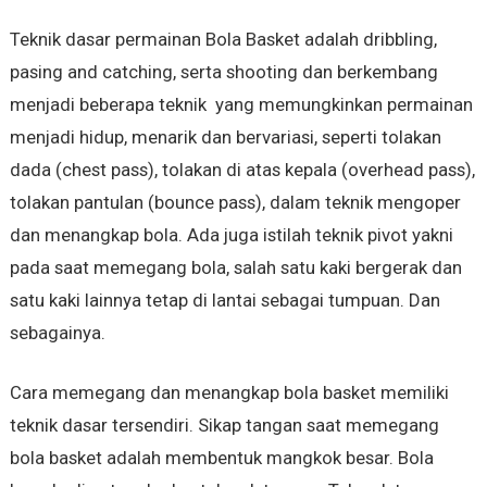
Teknik dasar permainan Bola Basket adalah dribbling,
pasing and catching, serta shooting dan berkembang
menjadi beberapa teknik yang memungkinkan permainan
menjadi hidup, menarik dan bervariasi, seperti tolakan
dada (chest pass), tolakan di atas kepala (overhead pass),
tolakan pantulan (bounce pass), dalam teknik mengoper
dan menangkap bola. Ada juga istilah teknik pivot yakni
pada saat memegang bola, salah satu kaki bergerak dan
satu kaki lainnya tetap di lantai sebagai tumpuan. Dan
sebagainya.
Cara memegang dan menangkap bola basket memiliki
teknik dasar tersendiri. Sikap tangan saat memegang
bola basket adalah membentuk mangkok besar. Bola