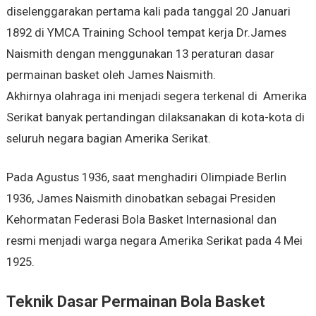
diselenggarakan pertama kali pada tanggal 20 Januari
1892 di YMCA Training School tempat kerja Dr.James
Naismith dengan menggunakan 13 peraturan dasar
permainan basket oleh James Naismith.
Akhirnya olahraga ini menjadi segera terkenal di Amerika
Serikat banyak pertandingan dilaksanakan di kota-kota di
seluruh negara bagian Amerika Serikat.
Pada Agustus 1936, saat menghadiri Olimpiade Berlin
1936, James Naismith dinobatkan sebagai Presiden
Kehormatan Federasi Bola Basket Internasional dan
resmi menjadi warga negara Amerika Serikat pada 4 Mei
1925.
Teknik Dasar Permainan Bola Basket