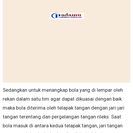
Sedangkan untuk menangkap bola yang di lempar oleh
rekan dalam satu tim agar dapat dikuasai dengan baik
maka bola diterima oleh telapak tangan dengan jari-jari
tangan terentang dan pergelangan tangan rileks. Saat
bola masuk di antara kedua telapak tangan, jari tangan