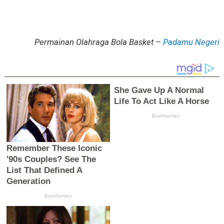
Permainan Olahraga Bola Basket –
Padamu Negeri