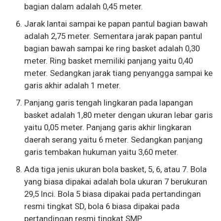
bagian dalam adalah 0,45 meter.
Jarak lantai sampai ke papan pantul bagian bawah
adalah 2,75 meter. Sementara jarak papan pantul
bagian bawah sampai ke ring basket adalah 0,30
meter. Ring basket memiliki panjang yaitu 0,40
meter. Sedangkan jarak tiang penyangga sampai ke
garis akhir adalah 1 meter.
Panjang garis tengah lingkaran pada lapangan
basket adalah 1,80 meter dengan ukuran lebar garis
yaitu 0,05 meter. Panjang garis akhir lingkaran
daerah serang yaitu 6 meter. Sedangkan panjang
garis tembakan hukuman yaitu 3,60 meter.
Ada tiga jenis ukuran bola basket, 5, 6, atau 7. Bola
yang biasa dipakai adalah bola ukuran 7 berukuran
29,5 Inci. Bola 5 biasa dipakai pada pertandingan
resmi tingkat SD, bola 6 biasa dipakai pada
pertandingan resmi tingkat SMP .