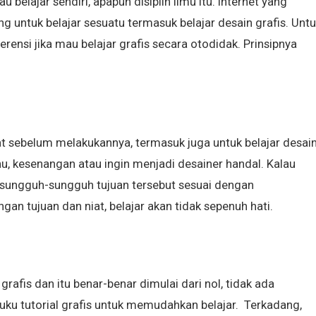
belajar sendiri, apapun disiplin ilmu itu. Internet yang
untuk belajar sesuatu termasuk belajar desain grafis. Untu
erensi jika mau belajar grafis secara otodidak. Prinsipnya
at sebelum melakukannya, termasuk juga untuk belajar desai
hu, kesenangan atau ingin menjadi desainer handal. Kalau
 sungguh-sungguh tujuan tersebut sesuai dengan
gan tujuan dan niat, belajar akan tidak sepenuh hati.
grafis dan itu benar-benar dimulai dari nol, tidak ada
uku tutorial grafis untuk memudahkan belajar. Terkadang,