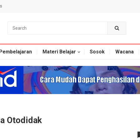
s
Pembelajaran
Materi Belajar
Sosok
Wacana
ra Otodidak