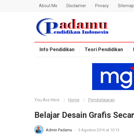
About Me
Disclaimer
Privacy
Sitemap
Blog Padamu
Info Pendidikan
Teori Pendidikan
You Are Here
Home
Pembelajaran
Belajar Desain Grafis Seca
Admin Padamu
-
5 Agustus 2016 at 10:13