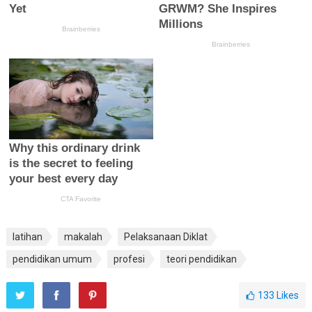
latihan
makalah
Pelaksanaan Diklat
pendidikan umum
profesi
teori pendidikan
133
Likes