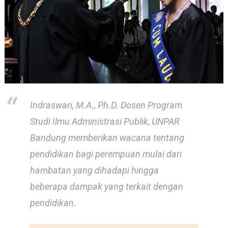
Indraswari, M.A., Ph.D. Dosen Program
Studi Ilmu Administrasi Publik, UNPAR
Bandung memberikan wacana tentang
pendidikan bagi perempuan mulai dari
hambatan yang dihadapi hingga
beberapa dampak yang terkait dengan
pendidikan.