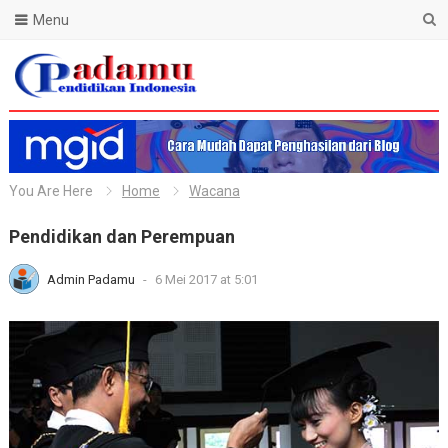
Menu
Blog Padamu
You Are Here
Home
Wacana
Pendidikan dan Perempuan
Admin Padamu
-
6 Mei 2017 at 5:01